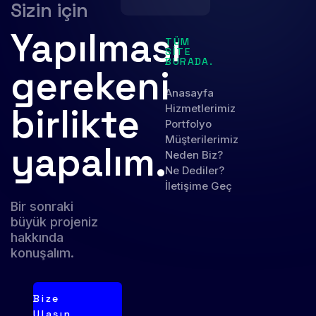
Sizin için
Yapılması
TÜM
SITE
BURADA.
gerekeni
Anasayfa
birlikte
Hizmetlerimiz
Portfolyo
Müşterilerimiz
yapalım.
Neden Biz?
Ne Dediler?
İletişime Geç
Bir sonraki
büyük projeniz
hakkında
konuşalım.
Bize
Ulaşın