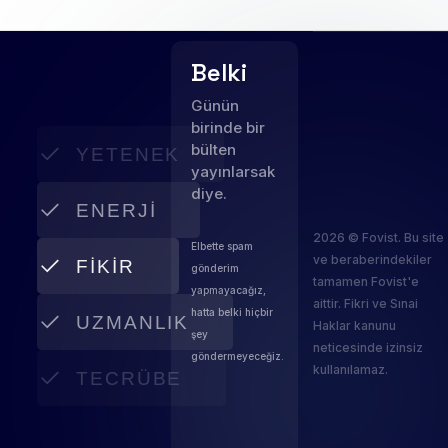
Belki
Günün
birinde bir
bülten
YETENEK
yayınlarsak
diye.
ENERJI
2026 © Fovist. Bu site
Elbette spam
ve beraberindekiler
FIKIR
gönderim
tamamen Fovist'e
yapmayacağız,
aittir. Fikri ve Sınai
hatta belki hiçbir
UZMANLIK
Haklar kanunu
şey
neticesinde izinsiz
göndermeyeceğiz.
kullanılamaz.
TECRÜBE