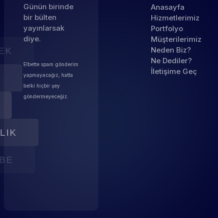
Günün birinde
Anasayfa
bir bülten
Hizmetlerimiz
yayınlarsak
Portfolyo
diye.
Müşterilerimiz
Neden Biz?
EK
Ne Dediler?
Elbette spam gönderim
İletişime Geç
yapmayacağız, hatta
I
belki hiçbir şey
göndermeyeceğiz.
LIK
BE