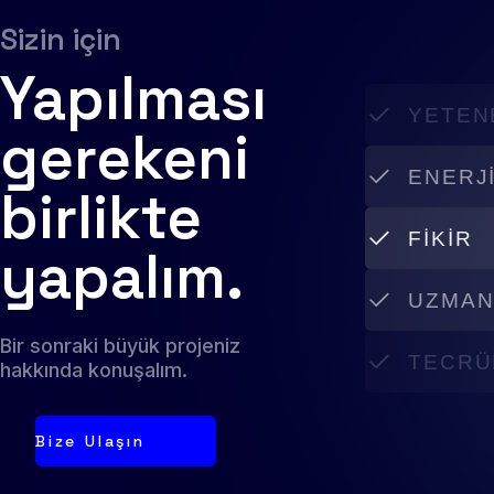
Sizin için
Yapılması
YETEN
gerekeni
ENERJ
birlikte
FIKIR
yapalım.
UZMAN
Bir sonraki büyük projeniz
TECRÜ
hakkında konuşalım.
Bize Ulaşın