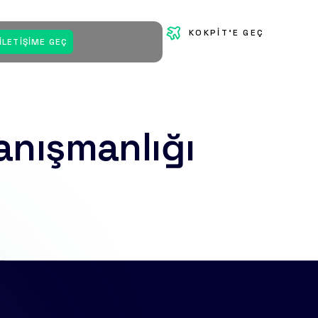
KOKPIT'E GEÇ
?
İLETIŞIME GEÇ
anışmanlığı