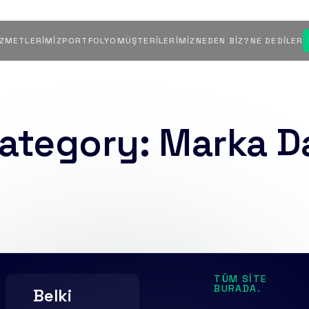
IZMETLERIMIZ
PORTFOLYO
MÜŞTERILERIMIZ
NEDEN BIZ?
NE DEDILER
Category:
Marka D
TÜM SITE
BURADA.
Belki