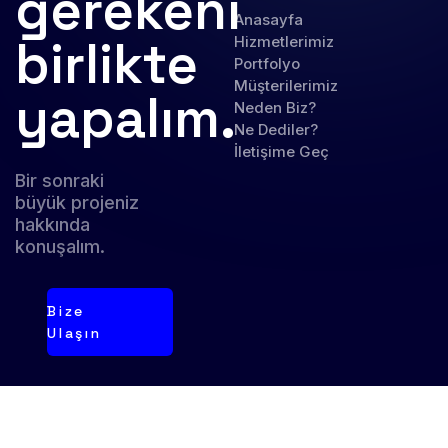
gerekeni
Anasayfa
birlikte
Hizmetlerimiz
Portfolyo
Müşterilerimiz
yapalım.
Neden Biz?
Ne Dediler?
İletişime Geç
Bir sonraki
büyük projeniz
hakkında
konuşalım.
Bize
Ulaşın