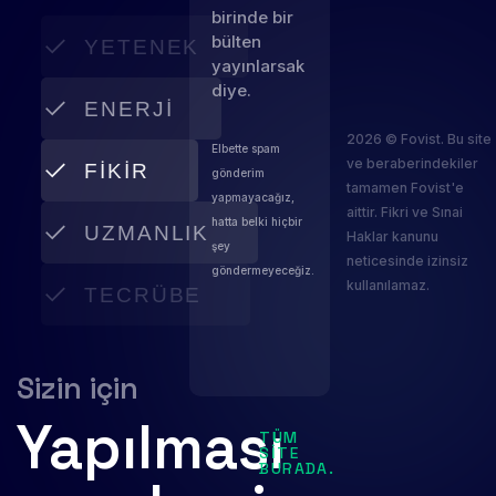
birinde bir
bülten
YETENEK
yayınlarsak
diye.
ENERJI
2026 © Fovist. Bu site
Elbette spam
ve beraberindekiler
FIKIR
gönderim
tamamen Fovist'e
yapmayacağız,
aittir. Fikri ve Sınai
hatta belki hiçbir
UZMANLIK
Haklar kanunu
şey
neticesinde izinsiz
göndermeyeceğiz.
kullanılamaz.
TECRÜBE
Sizin için
Yapılması
TÜM
SITE
BURADA.